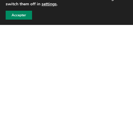
switch them off in
settings
.
Accepter
Coaching Individualisé
Personal Training
INDIVIDUEL